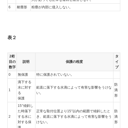
6
耐塵形
粉塵が内部に侵入しない。
表２
2桁
タ
目の
説明
保護の程度
イ
数字
プ
0
無保護
特に保護されていない。
滴下する
防
水に対す
鉛直に落下する水滴によって有害な影響をうけな
1
滴
る
い。
形
保護
15°傾斜し
た時落下
正常な取付位置より15°以内の範囲で傾斜したと
防
2
する水に
き、鉛直に落下する水滴によって有害な影響をう
滴
対する保
けない。
形
護