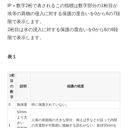
IP＋数字2桁で表されるこの指標は数字部分の1桁目が
埃等の異物の侵入に対する保護の度合いを0から6の7段
階で表示します。
2桁目は水の浸入に対する保護の度合いを0から8の9段
階で表示します。
表１
1桁
目
の
説明
保護の程度
数
字
0
無保護
特に保護されていない。
50mm
より大
人体の表面積の大きな部分、例えば手などが誤って内部
きい
1
の充電部や可動部に接触する恐れがない。直径50mmを