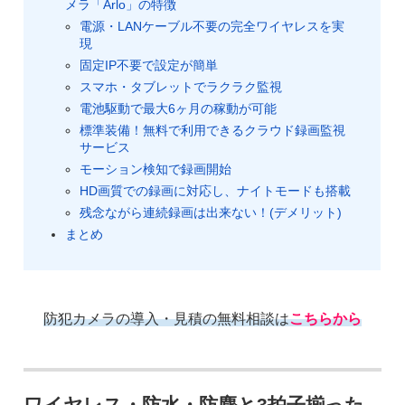
メラ「Arlo」の特徴
電源・LANケーブル不要の完全ワイヤレスを実
現
固定IP不要で設定が簡単
スマホ・タブレットでラクラク監視
電池駆動で最大6ヶ月の稼動が可能
標準装備！無料で利用できるクラウド録画監視
サービス
モーション検知で録画開始
HD画質での録画に対応し、ナイトモードも搭載
残念ながら連続録画は出来ない！(デメリット)
まとめ
防犯カメラの導入・見積の無料相談は
こちらから
ワイヤレス・防水・防塵と3拍子揃った