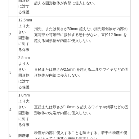
固形物
超える固形物体が内部に侵入しない。
に対す
る保護
12.5mm
より大
指先、または長さが80mm 超えない指先類似物が内部の
きい
2
充電部や可動部に接触する恐れがない。直径12.5mm を
固形物
超える固形物が内部に侵入しない。
に対す
る保護
2.5mm
より大
きい
直径または厚さが2.5mm を超える工具やワイヤなどの固
3
固形物
形物体が内部に侵入しない。
に対す
る保護
1.0mm
より大
きい
直径または厚さが1.0mm を超えるワイヤや鋼帯などの固
4
固形物
形物体の先端が内部に侵入しない。
に対す
る保護
粉塵が内部に侵入することを防止する。若干の粉塵の侵
5
防塵形
入があっても正常な運転を阻害しない。