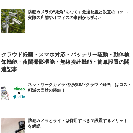
防犯カメラの“死角”をなくす最適配置と設置のコツ ～
実際の店舗やオフィスの事例から学ぶ～
クラウド録画
・
スマホ対応
・
バッテリー駆動
・
動体検
知機能
・
夜間撮影機能
・
無線接続機能
・
簡単設置
の関
連記事
ネットワークカメラ×格安SIM×クラウド録画！はコスト
削減の当然の帰結！
防犯カメラとライトは併用すべき？設置するメリット
を解説