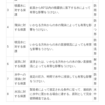
噴霧水に
防
鉛直から60°以内の噴霧状に落下する水によって
3
対する保
雨
有害な影響をうけない。
護
形
防
飛沫に対
いかなる方向からの水の飛沫によっても有害な影
ま
4
する保護
響をうけない。
つ
形
防
噴流水に
いかなる方向からの水の直接噴流によっても有害
噴
5
対する保
な影響をうけない。
流
護
形
耐
波浪に対
波浪または、いかなる方向からの水の強い直接噴
6
水
する保護
流によっても有害な影響をうけない。
形
水中への
防
規定の圧力、時間で水中に浸漬しても有害な影響
7
浸漬に対
浸
をうけない。
する保護
形
製造者によって規定される条件に従って、連続的
水
水没に対
8
に水中に置かれる場合に適する。原則として完全
中
する保護
密閉構造である。
形