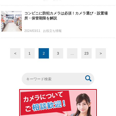
コンビニに防犯カメラは必須！カメラ選び・設置場
所・保管期限を解説
2024/03/11
お役立ち情報
<
1
2
3
…
23
>