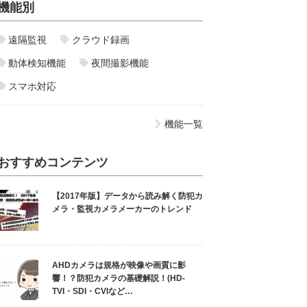
機能別
遠隔監視
クラウド録画
動体検知機能
夜間撮影機能
スマホ対応
機能一覧
おすすめコンテンツ
【2017年版】データから読み解く防犯カ
メラ・監視カメラメーカーのトレンド
AHDカメラは規格が映像や画質に影
響！？防犯カメラの基礎解説！(HD-
TVI・SDI・CVIなど…