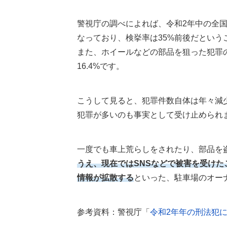
警視庁の調べによれば、令和2年中の全国での
なっており、検挙率は35%前後だという
また、ホイールなどの部品を狙った犯罪の認
16.4%です。
こうして見ると、犯罪件数自体は年々減
犯罪が多いのも事実として受け止められ
一度でも車上荒らしをされたり、部品を
うえ、現在ではSNSなどで被害を受け
情報が拡散する
といった、駐車場のオー
参考資料：警視庁「
令和2年年の刑法犯