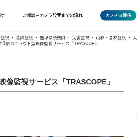
探す
ご相談～カメラ設置までの流れ
カメチョ通信
場監視
・
遠隔監視
・
無線接続機能
・
災害監視
・
山林・森林監視
・
太
通信のクラウド型映像監視サービス「TRASCOPE」
像監視サービス「TRASCOPE」