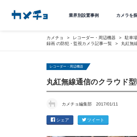
業界別設置事例
カメラを
カメチョ
レコーダー・周辺機器
駐車
録画
の防犯・監視カメラ記事一覧
丸紅無線
レコーダー・周辺機器
丸紅無線通信のクラウド型映
カメチョ編集部
2017/01/11
シェア
ツイート