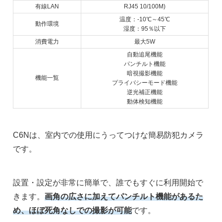
有線LAN
RJ45 10/100M)
温度：-10℃～45℃
動作環境
湿度：95％以下
消費電力
最大5W
自動追尾機能
パンチルト機能
暗視撮影機能
機能一覧
プライバシーモード機能
逆光補正機能
動体検知機能
C6Nは、室内での使用にうってつけな簡易防犯カメラ
です。
設置・設定が非常に簡単で、誰でもすぐに利用開始で
きます。
画角の広さに加えてパンチルト機能があるた
め、ほぼ死角なしでの撮影が可能
です。