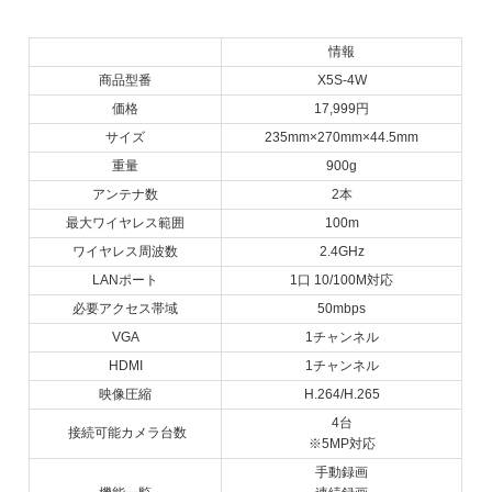
情報
商品型番
X5S-4W
価格
17,999円
サイズ
235mm×270mm×44.5mm
重量
900g
アンテナ数
2本
最大ワイヤレス範囲
100m
ワイヤレス周波数
2.4GHz
LANポート
1口 10/100M対応
必要アクセス帯域
50mbps
VGA
1チャンネル
HDMI
1チャンネル
映像圧縮
H.264/H.265
4台
接続可能カメラ台数
※5MP対応
手動録画