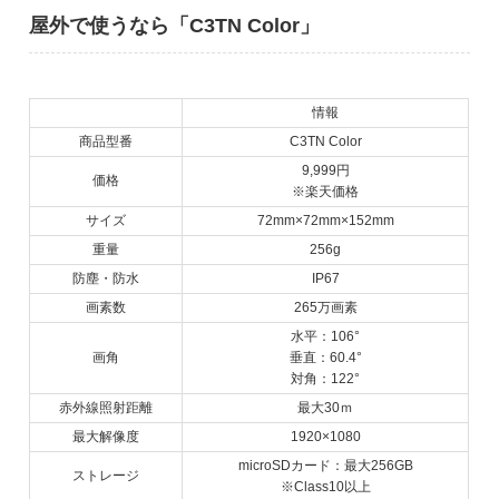
屋外で使うなら「C3TN Color」
情報
商品型番
C3TN Color
9,999円
価格
※楽天価格
サイズ
72mm×72mm×152mm
重量
256g
防塵・防水
IP67
画素数
265万画素
水平：106°
画角
垂直：60.4°
対角：122°
赤外線照射距離
最大30ｍ
最大解像度
1920×1080
microSDカード：最大256GB
ストレージ
※Class10以上