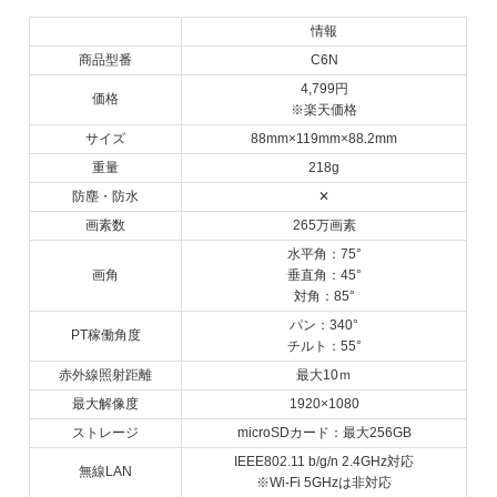
情報
商品型番
C6N
4,799円
価格
※楽天価格
サイズ
88mm×119mm×88.2mm
重量
218g
防塵・防水
✕
画素数
265万画素
水平角：75°
画角
垂直角：45°
対角：85°
パン：340°
PT稼働角度
チルト：55°
赤外線照射距離
最大10ｍ
最大解像度
1920×1080
ストレージ
microSDカード：最大256GB
IEEE802.11 b/g/n 2.4GHz対応
無線LAN
※Wi-Fi 5GHzは非対応