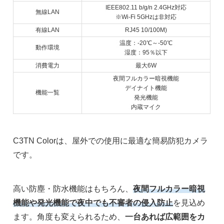
IEEE802.11 b/g/n 2.4GHz対応
無線LAN
※Wi-Fi 5GHzは非対応
有線LAN
RJ45 10/100M)
温度：-20℃～-50℃
動作環境
湿度：95％以下
消費電力
最大6W
夜間フルカラー暗視機能
デイナイト機能
機能一覧
発光機能
内蔵マイク
C3TN Colorは、屋外での使用に最適な簡易防犯カメラ
です。
高い防塵・防水機能はもちろん、
夜間フルカラー暗視
機能や発光機能で夜中でも不審者の侵入防止
を見込め
ます。角度も変えられるため、
一台あれば広範囲をカ