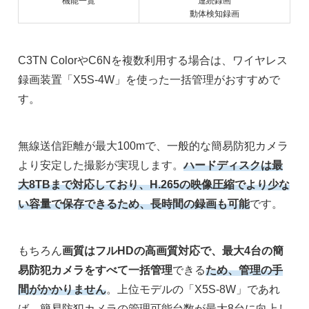
機能一覧
連続録画
動体検知録画
C3TN ColorやC6Nを複数利用する場合は、ワイヤレス
録画装置「X5S-4W」を使った一括管理がおすすめで
す。
無線送信距離が最大100mで、一般的な簡易防犯カメラ
より安定した撮影が実現します。
ハードディスクは最
大8TBまで対応しており、H.265の映像圧縮でより少な
い容量で保存できるため、長時間の録画も可能
です。
もちろん
画質はフルHDの高画質対応
で、
最大4台の簡
易防犯カメラをすべて一括管理
できる
ため、管理の手
間がかかりません
。上位モデルの「X5S-8W」であれ
ば、簡易防犯カメラの管理可能台数が最大8台に向上し