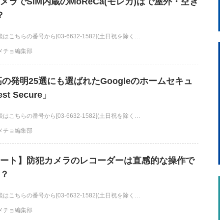
メラでSIM内蔵のMoReCa(モレカ)はで屋外・空き
？
こちらの番号から[03-6632-1582](土日祝を除く…
メチョ編集部
最高の発明25選にも選ばれたGoogleのホームセキュ
t Secure」
こちらの番号から[03-6632-1582](土日祝を除く…
メチョ編集部
ート】防犯カメラのレコーダーは直感的な操作で
？
こちらの番号から[03-6632-1582](土日祝を除く…
メチョ編集部