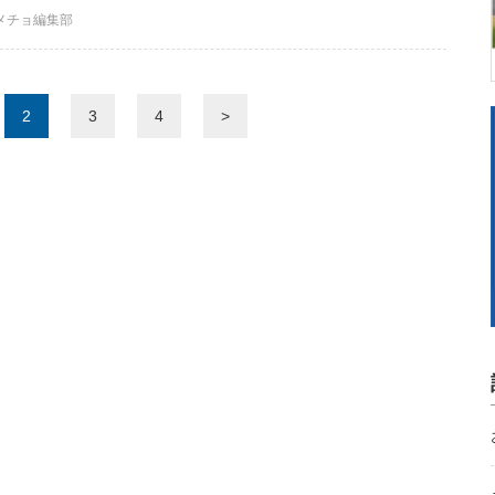
メチョ編集部
2
3
4
>