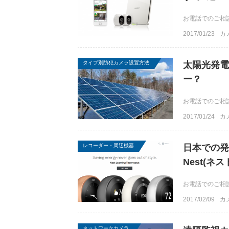
お電話でのご相談は
2017/01/23
カ
タイプ別防犯カメラ設置方法
太陽光発電
ー？
お電話でのご相談は
2017/01/24
カ
レコーダー・周辺機器
日本での発
Nest(ネ
お電話でのご相談は
2017/02/09
カ
ネットワークカメラ