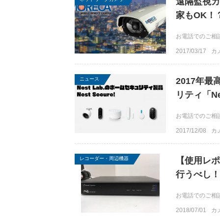
遠隔監視カ
家もOK！
お電話でのご相談は
2017/03/17
カ
ニュース
2017年
リティ「Nes
お電話でのご相談は
2017/12/08
カ
レコーダー・周辺機器
【使用レポ
行うべし！
お電話でのご相談は
2018/07/01
カ