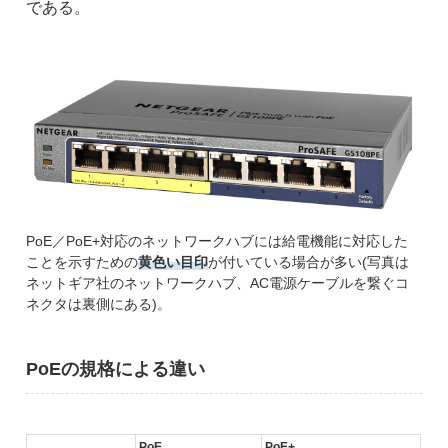
である。
PoE／PoE+対応のネットワークハブには給電機能に対応した
ことを示すための
黄色い目印
が付いている場合が多い(写真は
ネットギア社のネットワークハブ、AC電源ケーブルを繋ぐコ
ネクタは裏側にある)。
PoEの規格による違い
PoE
PoE+