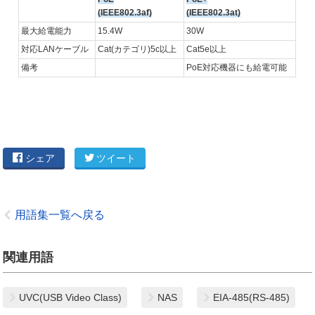
(IEEE802.3af)
(IEEE802.3at)
最大給電能力
15.4W
30W
対応LANケーブル
Cat(カテゴリ)5c以上
Cat5e以上
備考
PoE対応機器にも給電可能
シェア
ツイート
用語集一覧へ戻る
関連用語
UVC(USB Video Class)
NAS
EIA-485(RS-485)