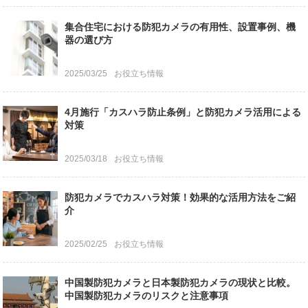
集合住宅における防犯カメラの有用性、設置事例、機
器の選び方
2025/03/25
お役立ち情報
4月施行「カスハラ防止条例」と防犯カメラ活用による
対策
2025/03/18
お役立ち情報
防犯カメラでカスハラ対策！効果的な活用方法をご紹
介
2025/02/25
お役立ち情報
中国製防犯カメラと日本製防犯カメラの現状と比較。
中国製防犯カメラのリスクと注意事項