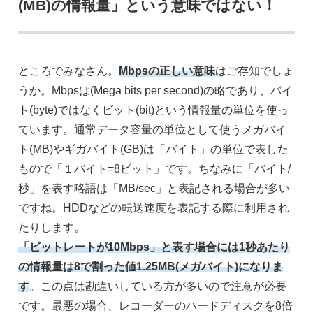
(MB)の情報量」という意味ではない！
ところでみなさん。
Mbpsの正しい意味
はご存知でしょ
うか。Mbpsは(Mega bits per second)の略であり、バイ
ト(byte)ではなくビット(bit)という情報量の単位を使っ
ています。通常データ容量の単位として使うメガバイ
ト(MB)やギガバイト(GB)は「バイト」の単位で表した
もので「１バイト=8ビット」です。ちなみに「バイト/
秒」を表す略語は「MB/sec」と表記される場合が多い
ですね。HDDなどの転送速度を表記する際に利用され
たりします。
「ビットレートが10Mbps」と表す場合には1秒あたり
の情報量は8で割った値1.25MB(メガバイト)になりま
す
。この点は勘違いしている方が多いので注意が必要
です。最悪の場合、レコーダーのハードディスクを8倍