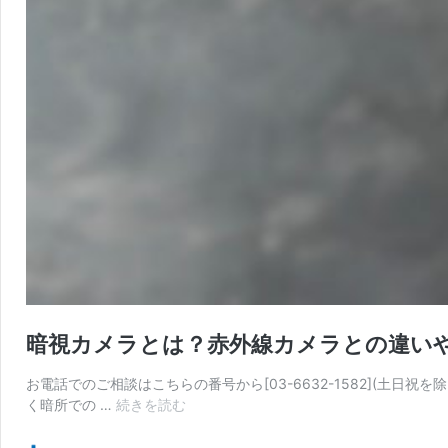
暗視カメラとは？赤外線カメラとの違い
お電話でのご相談はこちらの番号から[03-6632-1582](土日
暗
く暗所での …
続きを読む
視
カ